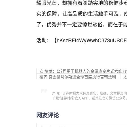
耀眼光芒，却拥有着脚踏实地的稳健步
实的保障，让高品质的生活触手可及，
了，优秀并不一定要惊世骇俗，而在于
活动：【
hKszRFt4WyWwhC373uUSCF
安:培龙：公?司用于机器人的金属应变片式六维
楼齐;良会见阿尔斯通全球首席执行官韩法利
太
声明：证券时报力求信息真实、准确，文章提及内
下载“证券时报”官方APP，或关注官方微信公众
网友评论