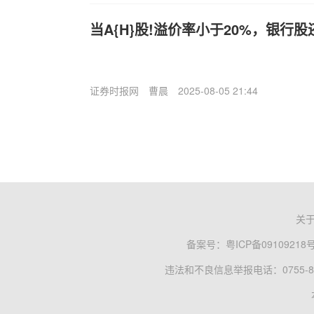
当A{H}股!溢价率小于20%，银行
证券时报网
曹晨
2025-08-05 21:44
关
备案号：
粤ICP备09109218
违法和不良信息举报电话：0755-83