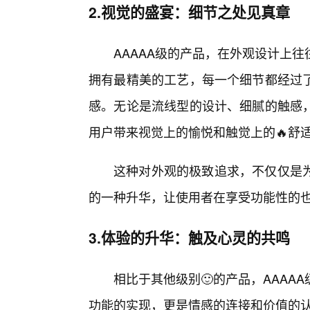
2.视觉的盛宴：细节之处见真章
AAAAA级的产品，在外观设计上
拥有最精美的工艺，每一个细节都经过了
感。无论是流线型的设计、细腻的触感
用户带来视觉上的愉悦和触觉上的🔥舒
这种对外观的极致追求，不仅仅是
的一种升华，让使用者在享受功能性的
3.体验的升华：触及心灵的共鸣
相比于其他级别🙂的产品，AAA
功能的实现，更是情感的连接和价值的认