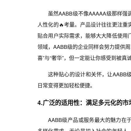
虽然AABB级不像AAAAA级那样
人性化的🔥考量。产品设计往往更注重
贴合用户实际需求，能够大大降低使用
领域，AABB级的企业同样会努力提供周
喜”与“奢华”，但一定能让你感受到被
这种贴心的设计和关怀，让AABB
日常变得更加轻松便捷。
4.广泛的适用性：满足多元化的市
AABB级产品或服务最大的魅力在
多样化需求。无论是初入社会的年轻人