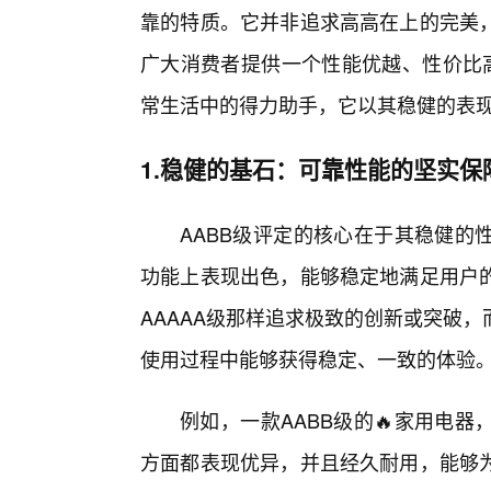
靠的特质。它并非追求高高在上的完美
广大消费者提供一个性能优越、性价比高
常生活中的得力助手，它以其稳健的表
1.稳健的基石：可靠性能的坚实保
AABB级评定的核心在于其稳健的
功能上表现出色，能够稳定地满足用户
AAAAA级那样追求极致的创新或突破
使用过程中能够获得稳定、一致的体验
例如，一款AABB级的🔥家用电
方面都表现优异，并且经久耐用，能够