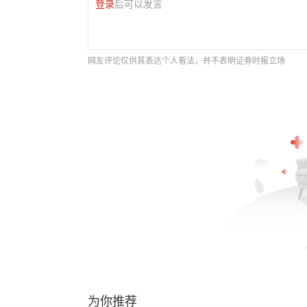
登录
后可以发言
网友评论仅供其表达个人看法，并不表明证券时报立场
为你推荐